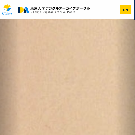
メ
イ
EN
ン
コ
Previous
次
ン
へ
テ
ン
ツ
に
移
動