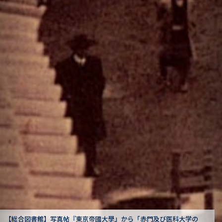
の
【駒場図書館】狩野亨吉文書から「卒業式式辞（一）」
：狩野亨