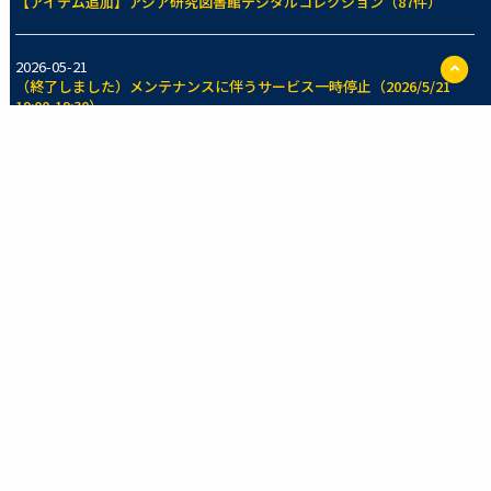
【アイテム追加】アジア研究図書館デジタルコレクション（87件）
ペ
2026-05-21
ー
（終了しました）メンテナンスに伴うサービス一時停止（2026/5/21
ジ
19:00-19:30）
TO
に
戻
2026-05-14
る
【アイテム追加】東京大学法学部法制史資料室所蔵コレクション（70
件）
一覧を見る
新着のコレクション