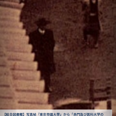
の
【駒場図書館】狩野亨吉文書から「卒業式式辞（一）」
：狩野亨