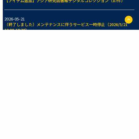
【アイテム追加】アジア研究図書館デジタルコレクション（87件）
ペ
2026-05-21
ー
（終了しました）メンテナンスに伴うサービス一時停止（2026/5/21
ジ
19:00-19:30）
TO
に
戻
2026-05-14
る
【アイテム追加】東京大学法学部法制史資料室所蔵コレクション（70
件）
一覧を見る
新着のコレクション