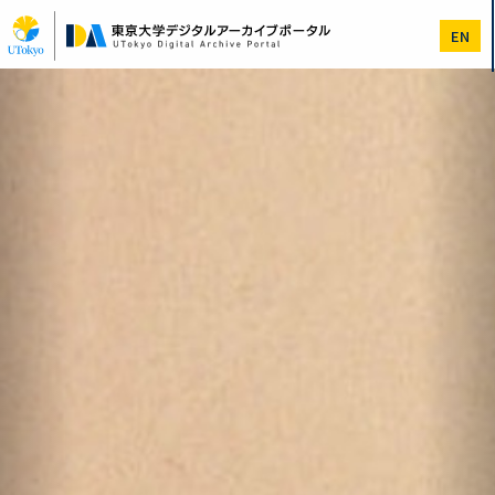
メ
イ
EN
ン
コ
Previous
次
ン
へ
テ
ン
ツ
に
移
動