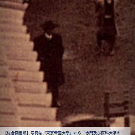
赤門及び医科大学の
【駒場図書館】狩野亨吉文書から「卒業式式辞