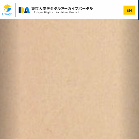
メ
イ
EN
ン
コ
Previous
次
ン
へ
テ
ン
ツ
に
移
動