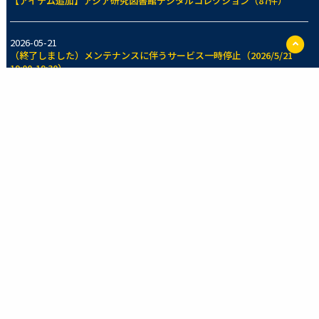
【アイテム追加】アジア研究図書館デジタルコレクション（87件）
ペ
2026-05-21
ー
（終了しました）メンテナンスに伴うサービス一時停止（2026/5/21
ジ
19:00-19:30）
TO
に
戻
2026-05-14
る
【アイテム追加】東京大学法学部法制史資料室所蔵コレクション（70
件）
一覧を見る
新着のコレクション