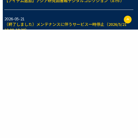
【アイテム追加】アジア研究図書館デジタルコレクション（87件）
ペ
2026-05-21
ー
（終了しました）メンテナンスに伴うサービス一時停止（2026/5/21
ジ
19:00-19:30）
TO
に
戻
2026-05-14
る
【アイテム追加】東京大学法学部法制史資料室所蔵コレクション（70
件）
一覧を見る
新着のコレクション