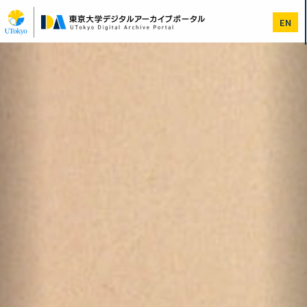
メ
イ
EN
ン
コ
Previous
次
ン
へ
テ
ン
ツ
に
移
動