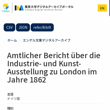
メ
イ
EN
ン
コ
ン
テ
CSV
JSON
refer/BibIX
ン
ツ
に
ホーム
エンゲル文庫デジタルアーカイブ
移
動
Amtlicher Bericht über die
Industrie- und Kunst-
Ausstellung zu London im
Jahre 1862
言語
ドイツ語
種別