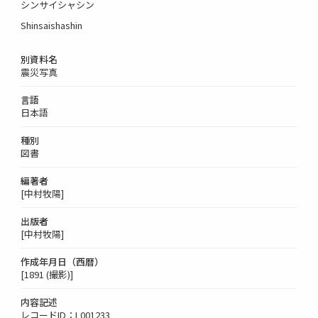
シンサイシャシン
Shinsaishashin
別資料名
震災写真
言語
日本語
種別
図書
編著者
[中村牧陽]
出版者
[中村牧陽]
作成年月日（西暦）
[1891 (撮影)]
内容記述
レコードID：L001233