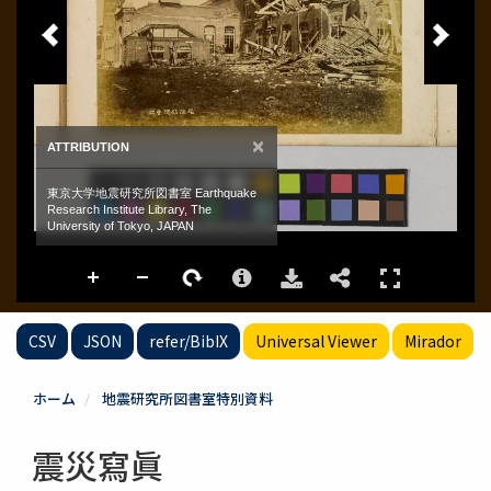
CSV
JSON
refer/BibIX
Universal Viewer
Mirador
ホーム
地震研究所図書室特別資料
震災寫眞