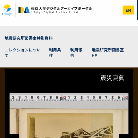
メ
イ
EN
ン
コ
ン
テ
ン
地震研究所図書室特別資料
ツ
に
コレクションについ
利用条
利用報
地震研究所図書室
移
て
件
告
HP
動