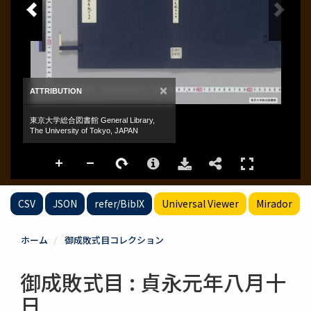
CSV
JSON
refer/BibIX
Universal Viewer
Mirador
ホーム
御成敗式目コレクション
御成敗式目 : 貞永元年八月十
日