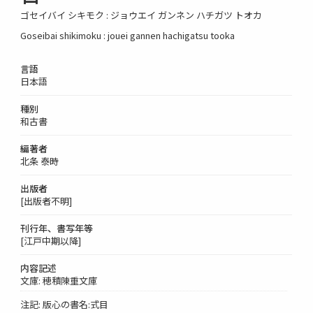
ゴセイバイ シキモク : ジョウエイ ガンネン ハチガツ トオカ
Goseibai shikimoku : jouei gannen hachigatsu tooka
言語
日本語
種別
和古書
編著者
北条 泰時
出版者
[出版者不明]
刊行年、書写年等
[江戸中期以降]
内容記述
文庫: 穂積陳重文庫
注記: 版心の書名:式目