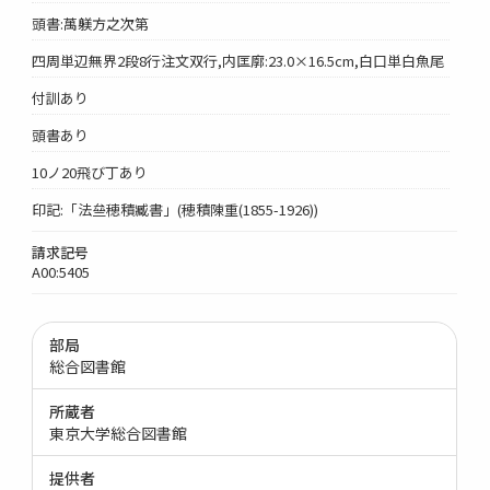
頭書:萬躾方之次第
四周単辺無界2段8行注文双行,内匡廓:23.0×16.5cm,白口単白魚尾
付訓あり
頭書あり
10ノ20飛び丁あり
印記:「法亝穂積臧書」(穂積陳重(1855-1926))
請求記号
A00:5405
部局
総合図書館
所蔵者
東京大学総合図書館
提供者