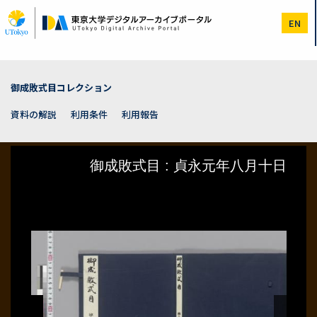
メ
イ
EN
ン
コ
ン
テ
ン
御成敗式目コレクション
ツ
に
資料の解説
利用条件
利用報告
移
動