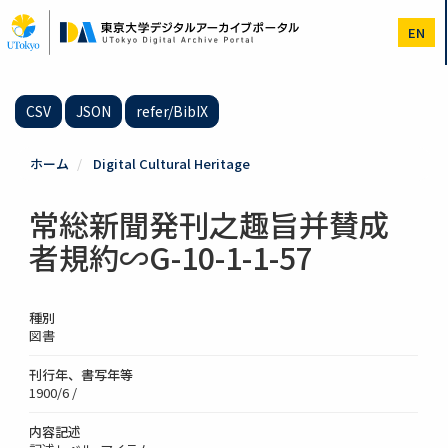
メ
イ
EN
ン
コ
ン
テ
CSV
JSON
refer/BibIX
ン
ツ
に
ホーム
Digital Cultural Heritage
移
動
常総新聞発刊之趣旨并賛成
者規約∽G-10-1-1-57
種別
図書
刊行年、書写年等
1900/6 /
内容記述