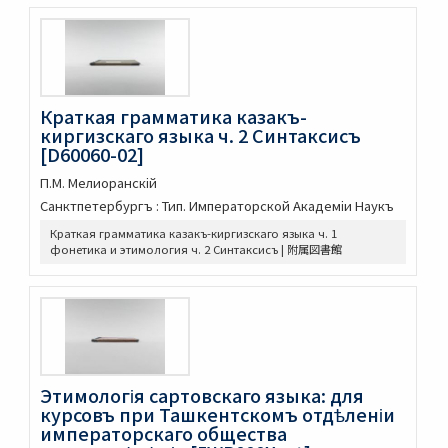
元氏長慶集残五巻
増広竜龕手鑑八巻
宋版大蔵経零本五巻
論語集解残四巻
纂図附音増広古注千字文三巻
Краткая грамматика казакъ-
医方大成論一巻
киргизскаго языка ч. 2 Синтаксисъ
Pagoda de Dakao
[D60060-02]
Vedische und Sanskrit-Syntax
争春園全伝（アジア）
П.М. Мелиоранскій
争春園全伝（総合図書館）
Санктпетербургъ : Тип. Императорской Академіи Hаукъ
韻府羣玉
Краткая грамматика казакъ-киргизскаго языка ч. 1
One hundred quatrains from the Rubáiyát of Omar
фонетика и этимология ч. 2 Синтаксисъ | 附属図書館
Khayyam
Bản chỉ cách đọc và ý nghīa Annam các chữ nho trong
sách tứ thư／四書不二字音義撮要
佛印産薬用植物（下巻）
佛印の政治經濟状況と印度支那人の希望事項
泰・佛印における宣傳戰
佛印文化情報 第五号
Этимологія сартовскаго языка: для
курсовъ при Ташкентскомъ отдѣленіи
薬用植物
императорскаго общества
A NATURALIST IN WESTERN CHINA