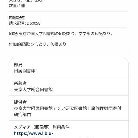
数量: 1冊
内容記述
請求記号: D60058
印記: 東京帝国大学図書館の印記あり、文学部の印記あり。
付加的記載: シミあり、破損あり
部局
附属図書館
所蔵者
東京大学総合図書館
提供者
東京大学附属図書館アジア研究図書館上廣倫理財団寄付
研究部門
メディア（画像等）利用条件
https://www.lib.u-