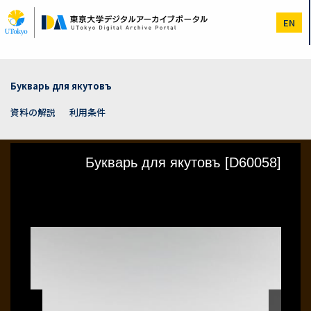
メ
イ
EN
ン
コ
ン
テ
ン
Букварь для якутовъ
ツ
に
資料の解説
利用条件
移
動