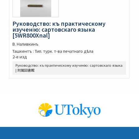
尚書註疏 20卷
春秋公羊註疏 28卷
春秋穀梁註疏 20卷
Руководство: къ практическому
春秋左傳註疏 60卷
изученію: сартовскаго языка
[5WR800Xnal]
論語註疏解經 20卷
孝經註疏 9卷
В. Наливкинъ
爾雅註疏 11卷
Ташкентъ : Тип. турк. т-ва печатнаго дѣла
孟子註疏解經 14卷
2-е изд
癸巳存稿
Руководство: къ практическому изученію: сартовскаго языка
箋註陶淵明集 詩4卷文6卷總論1卷
| 附属図書館
楚辭 19卷讀楚辭語1卷楚辭雜論1卷
陽明先生文録 5卷外集9卷別録10卷
李氏焚書 6卷
明十二家詩選
元人雜劇百種
中央ユーラシア学術資源コレクション
Сарты : этнографическіе матеріалы
Букварь для якутовъ
Краткая грамматика казакъ-киргизскаго языка ч. 1
фонетика и этимология ч. 2 Синтаксисъ