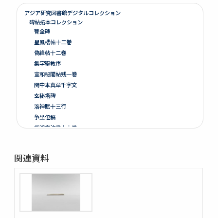
アジア研究図書館デジタルコレクション
碑帖拓本コレクション
曹全碑
星鳳楼帖十二巻
偽絳帖十二巻
集字聖教序
宣和秘閣帖残一巻
関中本真草千字文
玄秘塔碑
洛神賦十三行
争坐位稿
戯鴻堂法書十六巻
泉州本淳化閣帖十巻闕四巻
停雲館帖十二巻
関連資料
偽絳帖残一巻
拪先塋記
顔氏家廟碑
張遷碑
曹全碑
争坐位稿