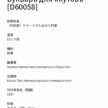
[D60058]
別資料名
（邦訳題）ヤクートのための入門書
言語
ロシア語
種別
図書
編著者
Православное миссионерское общество
出版地
Kazan: Тип. Императорскаго Университета
刊行年月日（西暦)
1897
形態
大きさ: （縦）23cm