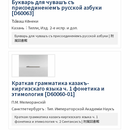
Букварь для чувашъ съ
古今歴代法帖
присоединеніемъ русской азбуки
朴彭年草書千字文
[D60063]
金麟厚草書千字文
Ђăваш Кĕнеки
水滸伝コレクション
Казань：Тилли, Изд. 2-е испр. и доп.
鍾伯敬先生批評水滸伝一百巻一百回
新刻全像忠義水滸誌伝二十五巻一百十五回
Букварь для чувашъ съ присоединеніемъ русской азбуки | 附
属図書館
水滸伝全本三十巻
水滸傳全本 三十巻 [漢籍：D（貴重書）]
新刻全像水滸傳 二十五巻一百十五回
忠義水滸全書 一百二十回首一巻図一巻坿宣和遺事一巻
忠義水滸全書 一百二十回存四回
忠義水滸全伝 百二十回
忠義水滸全伝 120回図1卷,宣和遺事 1卷
Краткая грамматика казакъ-
第五才子書施耐菴水滸伝 七十五卷
киргизскаго языка ч. 1 фонетика и
этимология [D60060-01]
李卓吾先生批点忠義水滸伝
評論出像水滸伝 [E4651]
П.М. Мелиоранскій
評論出像水滸伝 [E46_63]
Санктпетербургъ : Тип. Императорской Академіи Hаукъ
水滸傳語譯 [E4692]
Краткая грамматика казакъ-киргизскаго языка ч. 1
U-PARLセレクション
фонетика и этимология ч. 2 Синтаксисъ | 附属図書館
古今歴代十八史略二巻首一巻