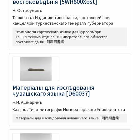
востоковѣдѣнія [5WR800Xost]
印度哲學小史
依立世阿毘曇論日月行品考定暦原・須彌界日道中路八線表根・瞿
Н. Остроумовъ
曇氏暦稿
Ташкентъ : Изданиіе типографіи, состоящей при
宿曜經算曜直章第七・瞿曇氏暦草稿・古今交食考・立世阿毘曇暦
канцеляріи туркестанскаго генералъ губернатора
法推歩
Этимологія сартовскаго языка: для курсовъ при
梵暦考證
Ташкентскомъ отдѣленіи императорскаго общества
宿曜経鈔
востоковѣдѣнія | 附属図書館
梵暦議考巻一・梵暦法數原
五事毘婆沙論口義
阿毘達磨倶舎論略釋私記
阿毘達磨倶舎論 [L_161762]
エジプト学研究のためのデジタル資源／Digital Resources for
Egyptian Studies
Матеріалы для изслѣдованія
Denkmaeler aus Aegypten und Aethiopien
чувашскаго языка [D60037]
Hieratische Paläographie
漢籍コーナー貴重書コレクション
Н.И. Ашмаринъ
閩刻十三經註疏
Казань : Типо-литографія Императорскаго Университета
周易兼義 9卷畧例1卷音義1卷
Матеріалы для изслѣдованія чувашскаго языка | 附属図書館
毛詩註疏 20卷詩譜序1卷
周禮註疏 42卷
儀禮註疏 17卷
禮記註疏 63卷