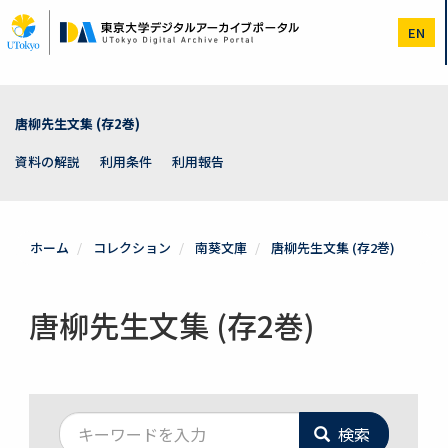
メ
イ
EN
ン
コ
ン
テ
ン
唐柳先生文集 (存2巻)
ツ
に
資料の解説
利用条件
利用報告
移
動
ホーム
コレクション
南葵文庫
唐柳先生文集 (存2巻)
唐柳先生文集 (存2巻)
検索