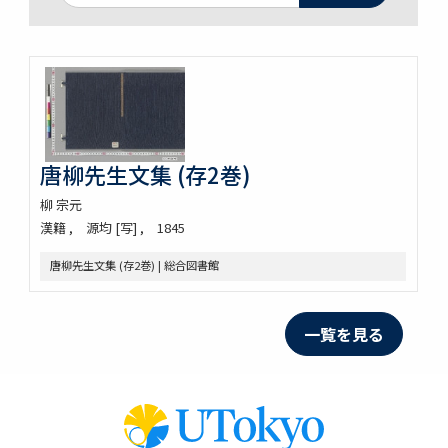
唐柳先生文集 (存2巻)
柳 宗元
漢籍
源均 [写]
1845
唐柳先生文集 (存2巻) | 総合図書館
一覧を見る