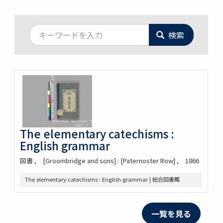
検索
The elementary catechisms :
English grammar
図書
[Groombridge and sons] : [Paternoster Row]
1866
The elementary catechisms : English grammar | 総合図書館
一覧を見る