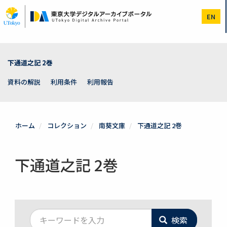
メ
イ
EN
ン
コ
ン
テ
ン
下通道之記 2巻
ツ
に
資料の解説
利用条件
利用報告
移
動
ホーム
コレクション
南葵文庫
下通道之記 2巻
下通道之記 2巻
検索