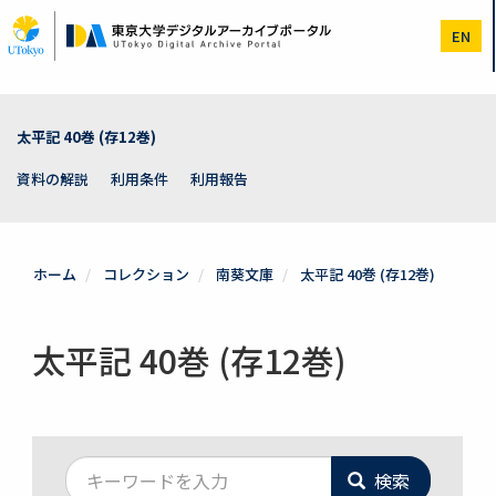
メ
イ
EN
ン
コ
ン
テ
ン
太平記 40巻 (存12巻)
ツ
に
資料の解説
利用条件
利用報告
移
動
ホーム
コレクション
南葵文庫
太平記 40巻 (存12巻)
太平記 40巻 (存12巻)
検索