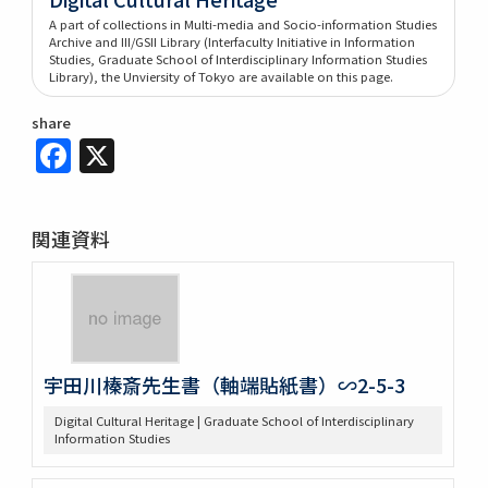
A part of collections in Multi-media and Socio-information Studies
Archive and III/GSII Library (Interfaculty Initiative in Information
Studies, Graduate School of Interdisciplinary Information Studies
Library), the Unviersity of Tokyo are available on this page.
share
Facebook
X
関連資料
宇田川榛斎先生書（軸端貼紙書）∽2-5-3
Digital Cultural Heritage | Graduate School of Interdisciplinary
Information Studies