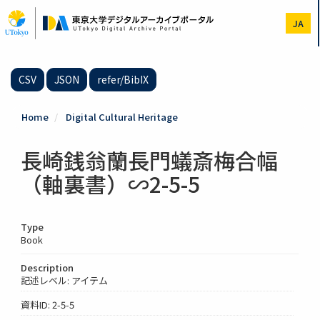
Skip
to
JA
main
content
CSV
JSON
refer/BibIX
Home
Digital Cultural Heritage
長崎銭翁蘭長門蟻斎梅合幅
（軸裏書）∽2-5-5
Type
Book
Description
記述レベル: アイテム
資料ID: 2-5-5