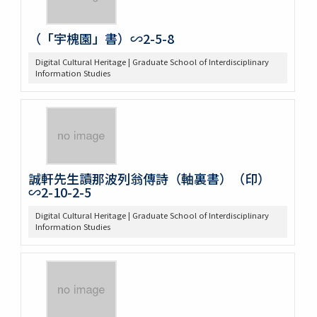
（「宇槐園」書）∽2-5-8
Digital Cultural Heritage | Graduate School of Interdisciplinary
Information Studies
誠軒先生讀那波列翁傳詩（軸裏書）（印）
∽2-10-2-5
Digital Cultural Heritage | Graduate School of Interdisciplinary
Information Studies