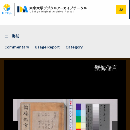
Skip
to
JA
main
content
二 海防
Commentary
Usage Report
Category