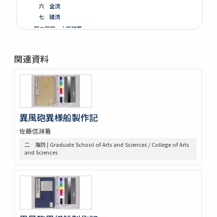
六 全流
七 諸流
第二部門 水軍雑纂
第三部門 艦船
一 木割
関連資料
二 造船
三 洋式船
第四部門 外交・海防
一 外交
二 海防
三 漂流
異風砲異様船製作記
第五部門 史書雑纂
佐藤信渊著
一 軍記
二 史書
二 海防 | Graduate School of Arts and Sciences / College of Arts
and Sciences
第六部門 地誌
第七部門 絵画・図巻
一 秘伝書
二 図面
小船
軍船