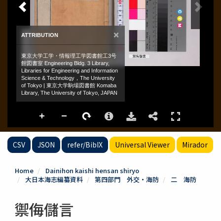
CSV
JSON
refer/BibIX
Universal Viewer
Mirador
Home
Dainihon kaishi hensan shiryo
大日本海志編纂資料
第四部門 外交・海防
二 海防
禦侮儲言