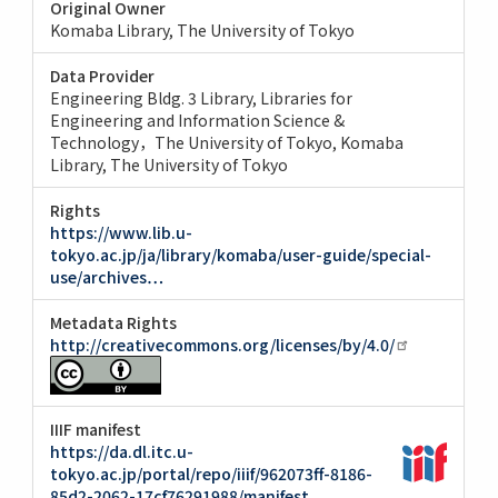
Original Owner
Komaba Library, The University of Tokyo
Data Provider
Engineering Bldg. 3 Library, Libraries for
Engineering and Information Science &
Technology，The University of Tokyo
Komaba
Library, The University of Tokyo
Rights
https://www.lib.u-
tokyo.ac.jp/ja/library/komaba/user-guide/special-
use/archives…
Metadata Rights
http://creativecommons.org/licenses/by/4.0/
IIIF manifest
https://da.dl.itc.u-
tokyo.ac.jp/portal/repo/iiif/962073ff-8186-
85d2-2062-17cf76291988/manifest