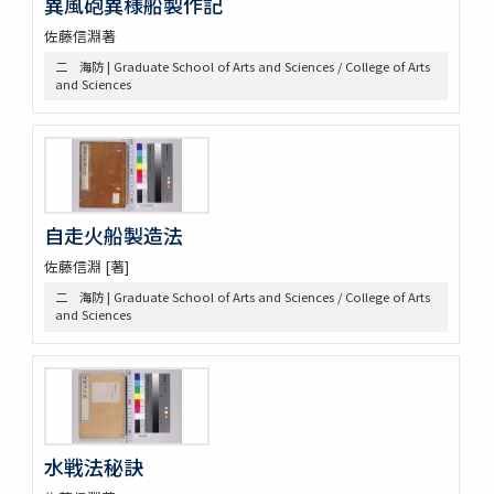
異風砲異様船製作記
荷船
河船
佐藤信淵著
洋式船
二 海防 | Graduate School of Arts and Sciences / College of Arts
三 絵図
and Sciences
第八部門 雑
二 陸戦
三 陰陽道等
参考資料
一 海軍文庫蔵書
二 駒場図書館蔵書
自走火船製造法
佐藤信淵 [著]
二 海防 | Graduate School of Arts and Sciences / College of Arts
and Sciences
水戦法秘訣