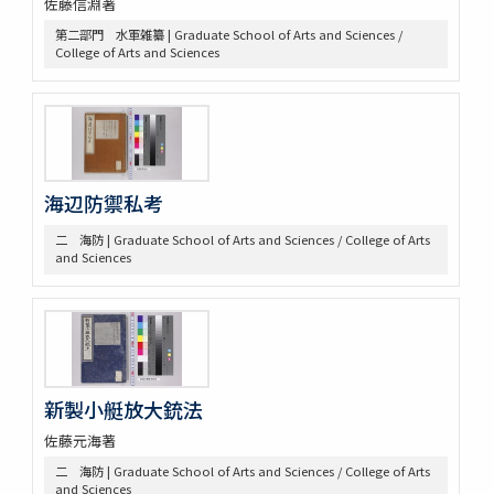
佐藤信淵著
第二部門 水軍雑纂 | Graduate School of Arts and Sciences /
College of Arts and Sciences
海辺防禦私考
二 海防 | Graduate School of Arts and Sciences / College of Arts
and Sciences
新製小艇放大銃法
佐藤元海著
二 海防 | Graduate School of Arts and Sciences / College of Arts
and Sciences