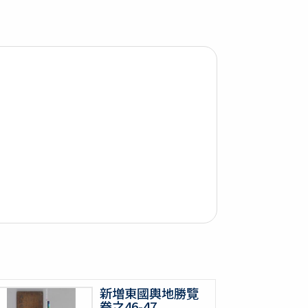
新増東國輿地勝覽
卷之46-47