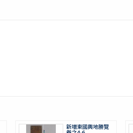
新増東國輿地勝覽
卷之4-6