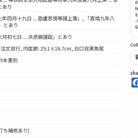
I
とあり
h
t
年四月十九日 ... 臣盧思愼等謹上箋」, 「嘉靖九年八
-
箋」とあり
6
月初七日 ... 洪彦弼謹跋」とあり
Col
文双行, 内匡廓: 25.1×16.7cm, 白口双黒魚尾
跋刊本重刻
sh
裏打ち補修あり)