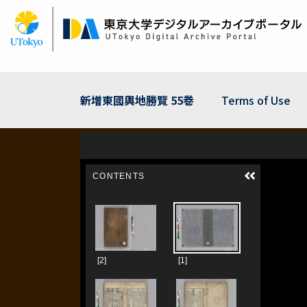
Skip
to
main
content
新増東國輿地勝覽 55巻
Terms of Use