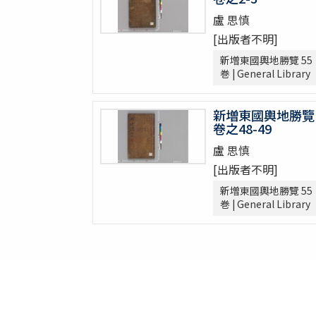
大東詩選 12巻
盧 思慎
漢陰先生文稿 12巻
[出版者不明]
錦南先生集 5巻
新増東國輿地勝覽 55
潜谷先生遺稿 14巻
巻 | General Library
李忠武公全書 14巻首1巻
大陵遺稿 11巻
新増東國輿地勝覽
一嚢遺稿 2巻
卷之48-49
月沙先生集 63巻附録5巻別集7巻
盧 思慎
鶴谷集 9巻附録2巻附1巻
蘭雪軒集
[出版者不明]
韓客巾衍集 4巻
新増東國輿地勝覽 55
文谷集 28巻
巻 | General Library
藥泉集 34巻
華西文稿 1巻附1巻
南大池歌
體素集
遊山録 2巻
嘉林世稿 3巻附録1巻