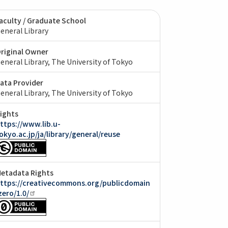
aculty / Graduate School
eneral Library
riginal Owner
eneral Library, The University of Tokyo
ata Provider
eneral Library, The University of Tokyo
ights
ttps://www.lib.u-
okyo.ac.jp/ja/library/general/reuse
etadata Rights
ttps://creativecommons.org/publicdomain
zero/1.0/