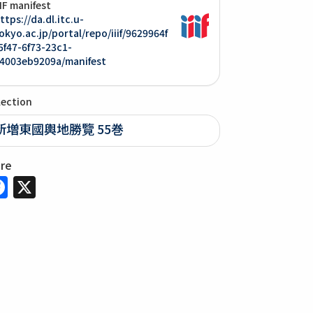
IIF manifest
ttps://da.dl.itc.u-
okyo.ac.jp/portal/repo/iiif/9629964f
5f47-6f73-23c1-
4003eb9209a/manifest
lection
新増東國輿地勝覽 55巻
are
Facebook
X