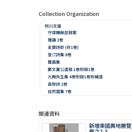
Collection Organization
阿川文庫
守堞轉餉並録案
雅誦 2巻
圭齋詩鈔 (存1巻)
雪汀詩集 8巻
聲画集
鄭文翼公遺稿 1巻附録1巻
九畹先生集 4巻附録1巻附補遺
昌黎詩 2巻
自然窩集 7巻
止齋撃壌集 2巻
江山文藻 2巻
関連資料
晩香堂遺稿 4巻
恭默堂金先生文集 2巻附録1巻
新増東國輿地勝覽
龍飛御天歌
卷之2-3