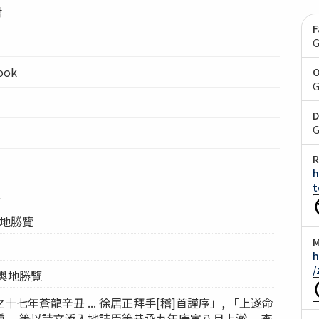
람
F
G
ook
O
G
D
G
R
h
t
1
輿地勝覽
M
h
/
 輿地勝覽
七年蒼龍辛丑 ... 徐居正拜手[稽]首謹序」, 「上遂命
... 等以詩文添入地誌臣等恭承九年庚寅八月上澣 ... 李