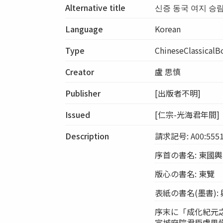
Alternative title
신증 동국 여지 승
Language
Korean
Type
ChineseClassicalB
Creator
盧 思慎
Publisher
[出版者不明]
Issued
[仁宗-光海君年間]
Description
請求記号: A00:555
序首の書名: 東國
版心の書名: 東覽
表紙の書名(墨書):
序末に「成化紀元之十
宣城府院君臣盧思愼 