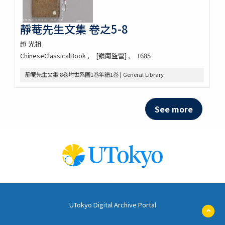
靜菴先生文集 卷之5-8
趙 光祖
ChineseClassicalBook
[嶺南監營]
1685
靜菴先生文集 8巻坿世系圖1巻年譜1巻 | General Library
See more
UTokyo Digital Archive Portal
ペ
ー