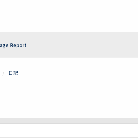
age Report
日記