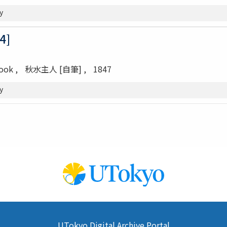
y
4]
Book
秋水主人 [自筆]
1847
y
UTokyo Digital Archive Portal