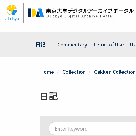
Skip
to
main
content
日記
Commentary
Terms of Use
Us
Home
Collection
Gakken Collection
日記