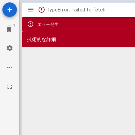
Mirador
TypeError: Failed to fetch
ビ
エラー発生
1
ュ
技術的な詳細
ー
ワ