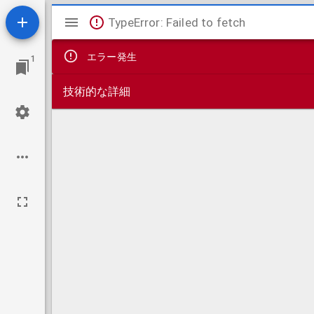
Mirador
TypeError: Failed to fetch
ビ
エラー発生
1
ュ
技術的な詳細
ー
ワ