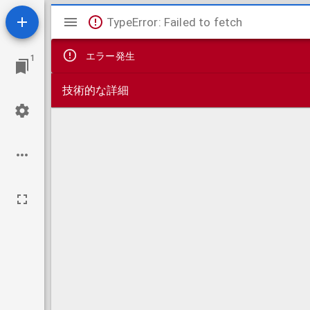
Mirador
TypeError: Failed to fetch
ビ
エラー発生
1
ュ
技術的な詳細
ー
ワ