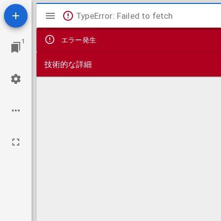
Mirador
TypeError: Failed to fetch
ビ
エラー発生
1
ュ
技術的な詳細
ー
ワ