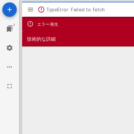
Mirador
TypeError: Failed to fetch
ビ
エラー発生
1
ュ
技術的な詳細
ー
ワ