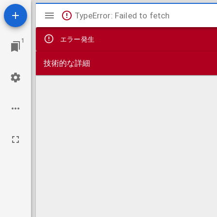
Mirador
TypeError: Failed to fetch
ビ
エラー発生
1
ュ
技術的な詳細
ー
ワ