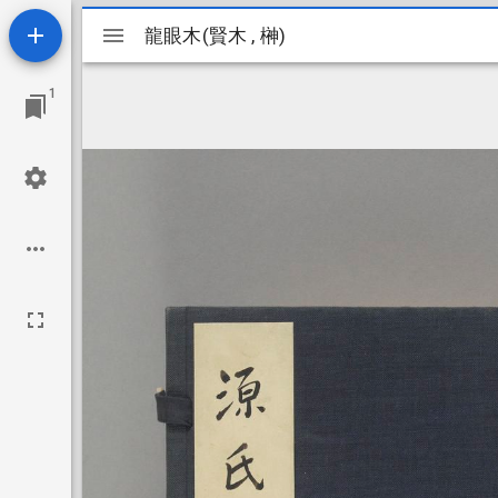
Mirador
龍眼木(賢木 , 榊)
龍眼木(賢木 , 榊)
ビ
1
ュ
ー
ワ