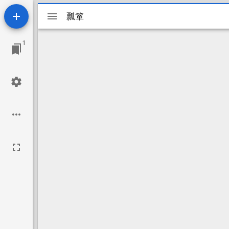
Mirador
瓢箪
瓢箪
ビ
1
ュ
ー
ワ