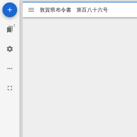
Mirador
敦賀県布令書 第百八十六号
敦賀県布令書 第百八十六号
ビ
1
ュ
ー
ワ