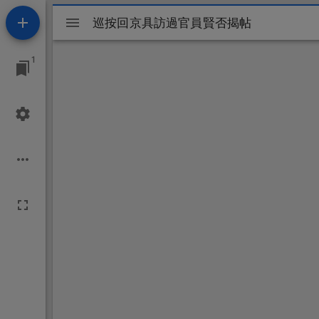
Mirador
巡按回京具訪過官員賢否揭帖
巡按回京具訪過官員賢否揭帖
ビ
1
ュ
ー
ワ