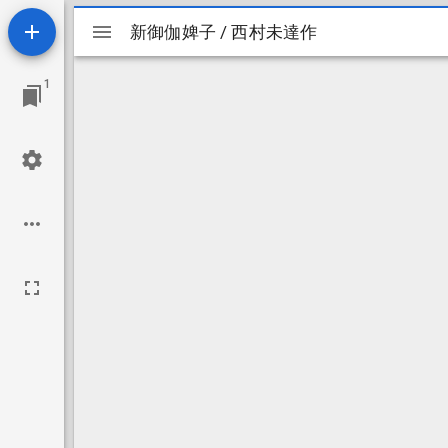
Mirador
新御伽婢子 / 西村未達作
新御伽婢子 / 西村未達作
ビ
1
ュ
ー
ワ