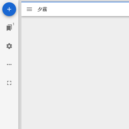
Mirador
夕霧
夕霧
ビ
1
ュ
ー
ワ