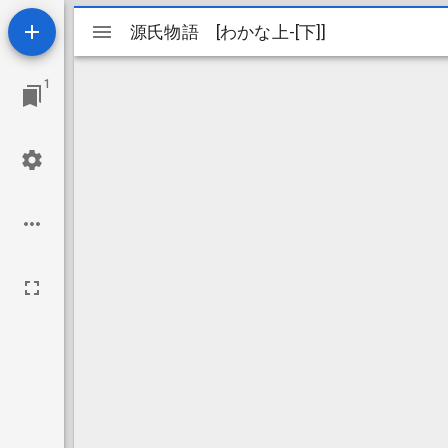
Mirador
源氏物語 [わかな上-[下]]
源氏物語 [わかな上-[下]]
ビ
1
ュ
ー
ワ