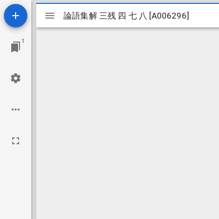
Mirador
論語集解 三残 四 七 八 [A006296]
論語集解 三残 四 七 八 [A006296]
ビ
1
ュ
ー
ワ