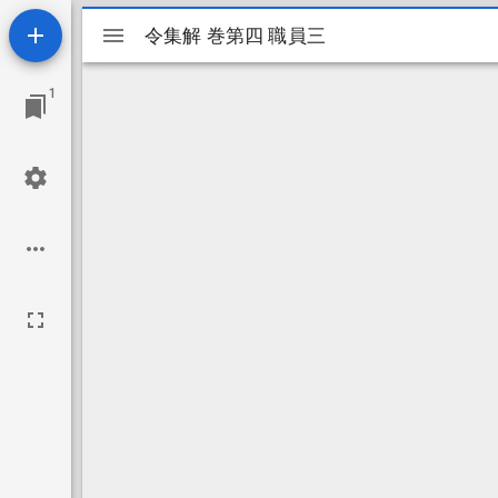
Mirador
令集解 巻第四 職員三
令集解 巻第四 職員三
ビ
1
ュ
ー
ワ