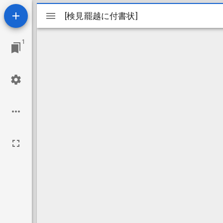
Mirador
[検見罷越に付書状]
[検見罷越に付書状]
ビ
1
ュ
ー
ワ