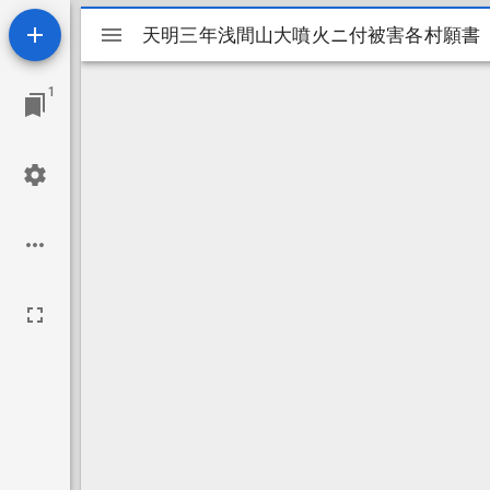
Mirador
天明三年浅間山大噴火ニ付被害各村願書
天明三年浅間山大噴火ニ付被害各村願書
ビ
1
ュ
ー
ワ