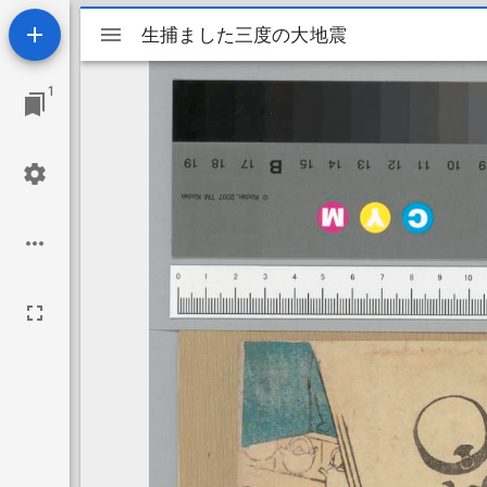
Mirador
生捕ました三度の大地震
生捕ました三度の大地震
ビ
1
ュ
ー
ワ