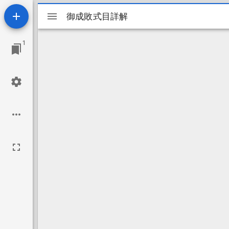
Mirador
御成敗式目詳解
御成敗式目詳解
ビ
1
ュ
ー
ワ