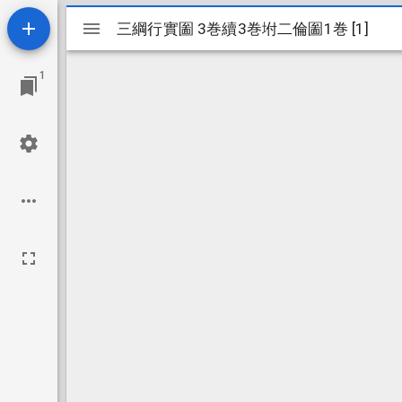
Mirador
三綱行實圗 3巻續3巻坿二倫圗1巻 [1]
三綱行實圗 3巻續3巻坿二倫圗1巻 [1]
ビ
1
ュ
ー
ワ