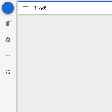
Mirador
[下賜状]
[下賜状]
ビ
1
ュ
ー
ワ