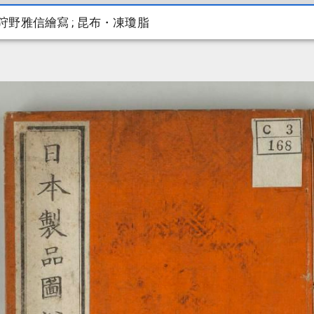
; 狩野雅信繪寫 ; 昆布・凍瓊脂
; 狩野雅信繪寫 ; 昆布・凍瓊脂