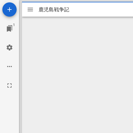
Mirador
鹿児島戦争記
鹿児島戦争記
ビ
1
ュ
ー
ワ