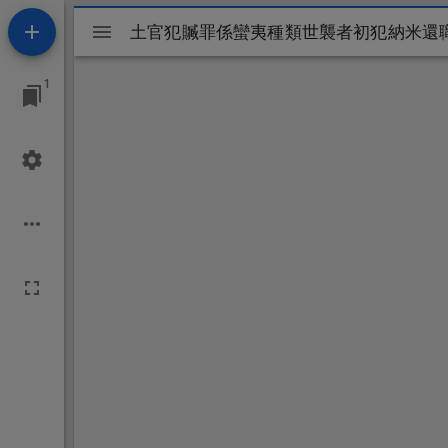
Mirador
土官犯贓罪係蠻夷種類世襲者初犯納米還
ビ
1
ュ
ー
ワ