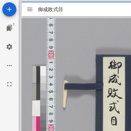
Mirador
御成敗式目
御成敗式目
ビ
1
ュ
ー
ワ