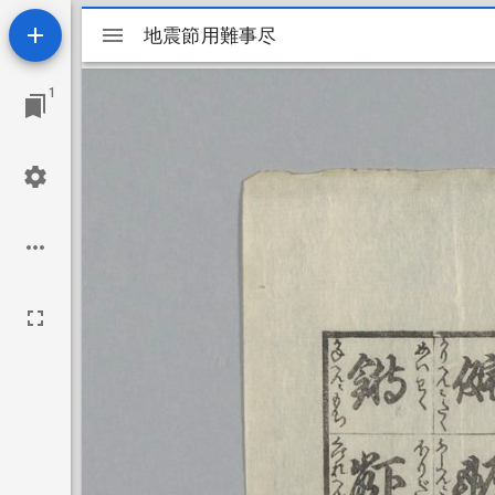
Mirador
地震節用難事尽
地震節用難事尽
ビ
1
ュ
ー
ワ