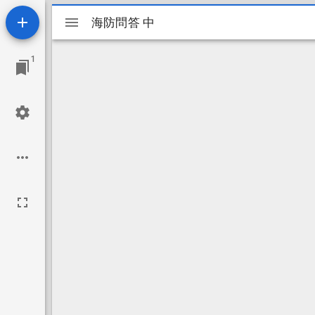
Mirador
海防問答 中
海防問答 中
ビ
1
ュ
ー
ワ