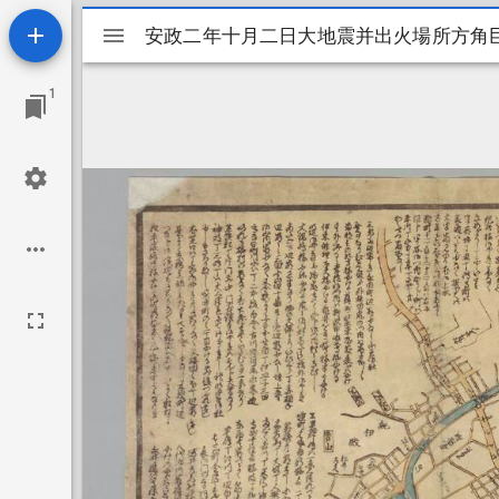
Mirador
安政二年十月二日大地震并出火場所方角
安政二年十月二日大地震并出火場所方角
ビ
1
ュ
ー
ワ