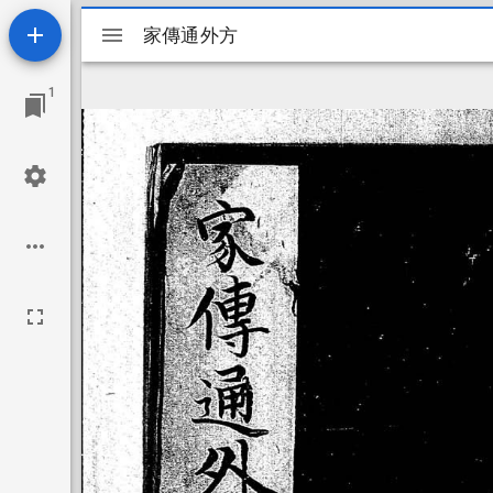
Mirador
家傳通外方
家傳通外方
ビ
1
ュ
ー
ワ