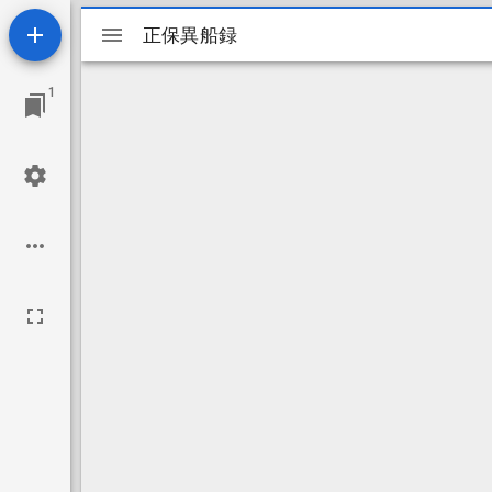
Mirador
正保異船録
正保異船録
ビ
1
ュ
ー
ワ