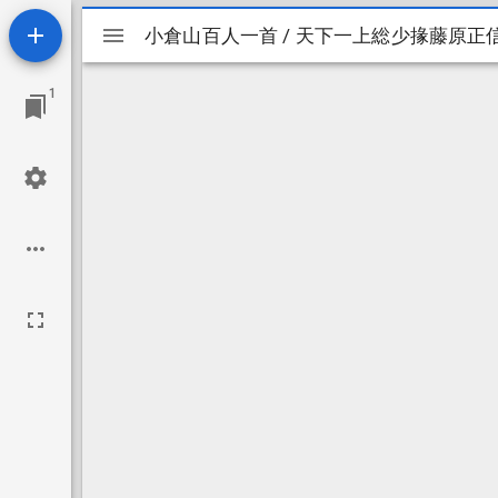
Mirador
小倉山百人一首 / 天下一上総少掾藤原正
小倉山百人一首 / 天下一上総少掾藤原正
ビ
1
ュ
ー
ワ