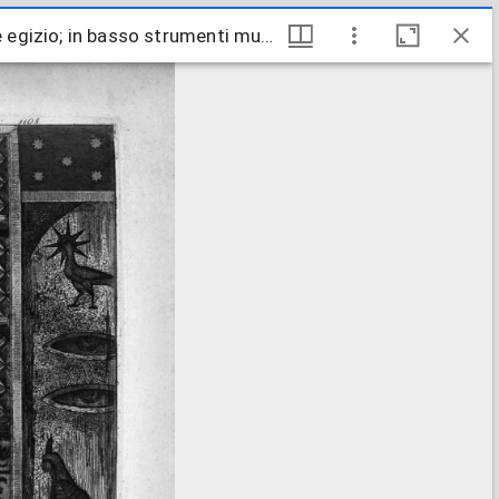
Frontespizio recante la scritta: « Antiquités de Pompeia, Tome second », in una inquadratura di stile egizio; in basso strumenti musicali.
 egizio; in basso strumenti musicali.