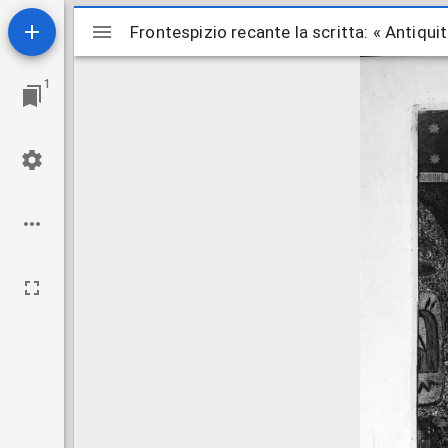
Mirador
Frontespizio recante la scritta: « Antiqu
ビ
1
ュ
ー
ワ